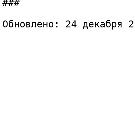
###  
