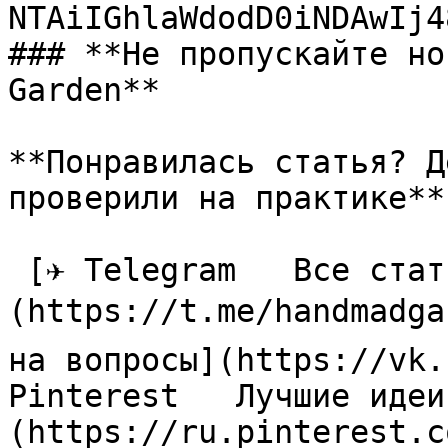
NTAiIGhlaWdodD0iNDAwIj4
### **Не пропускайте но
Garden**

**Понравилась статья? Д
проверили на практике**

 [✈ Telegram   Все статьи в одном месте]
(https://t.me/handmadga
на вопросы](https://vk.
Pinterest   Лучшие идеи
(https://ru.pinterest.c