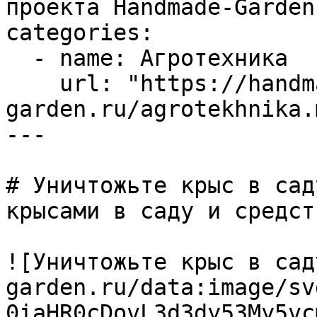
проекта Handmade-Garden.
categories:

  - name: Агротехника

    url: "https://handmade-
garden.ru/agrotekhnika.m
---

# Уничтожьте крыс в сад
крысами в саду и средст
![Уничтожьте крыс в сад
garden.ru/data:image/sv
0iaHR0cDovL3d3dy53My5vc