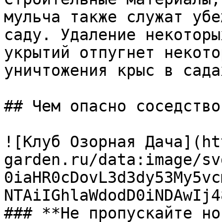
мульча также служат убе
саду. Удаление некоторы
укрытий отпугнет некото
уничтожения крыс в сада
## Чем опасно соседство
![Клуб Озорная Дача](ht
garden.ru/data:image/sv
0iaHR0cDovL3d3dy53My5vc
NTAiIGhlaWdodD0iNDAwIj4
### **Не пропускайте но