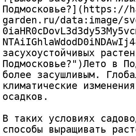
Подмосковье?](https://h
garden.ru/data:image/sv
0iaHR0cDovL3d3dy53My5vc
NTAiIGhlaWdodD0iNDAwIj4
засухоустойчивых растен
Подмосковье?")Лето в По
более засушливым. Глоба
климатические изменения
осадков.

В таких условиях садово
способы выращивать раст