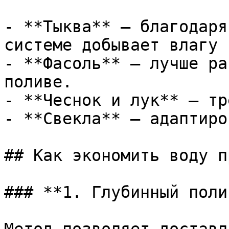
- **Тыква** – благодаря
системе добывает влагу 
- **Фасоль** – лучше ра
поливе.

- **Чеснок и лук** – тр
- **Свекла** – адаптиро
## Как экономить воду п
### **1. Глубинный полив