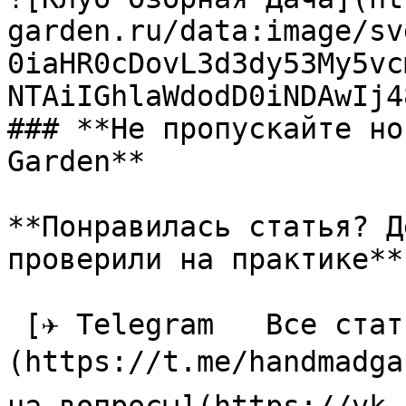
garden.ru/data:image/sv
0iaHR0cDovL3d3dy53My5vc
NTAiIGhlaWdodD0iNDAwIj4
### **Не пропускайте но
Garden**

**Понравилась статья? Д
проверили на практике**

 [✈ Telegram   Все статьи в одном месте]
(https://t.me/handmadga