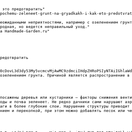
 это предотвратить"

pochemu-zeleneet-grunt-na-gryadkakh-i-kak-eto-predotvrat
еожиданными неприятностями, например с озеленением грунт
родная, но ведется неправильный уход."

а Handmade-Garden.ru"

редотвратить

0cDovL3d3dy53My5vcmcvMjAwMC9zdmciIHdpZHRoPSIyNTAiIGhlaWd
озеленением грунта. Причиной является распространение в 
посажены деревья или кустарники – факторы снижения венти
оды и почва зеленеет. Не редко дачники сами нарушают аэр
аги в более глубокие слои. Нарушение структуры приводит 
нием и перекопкой, при этом можно добавлять песок или че