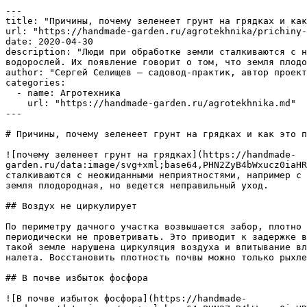
---

title: "Причины, почему зеленеет грунт на грядках и как
url: "https://handmade-garden.ru/agrotekhnika/prichiny-
date: 2020-04-30

description: "Люди при обработке земли сталкиваются с н
водорослей. Их появление говорит о том, что земля плодо
author: "Сергей Селищев — садовод-практик, автор проект
categories:

  - name: Агротехника

    url: "https://handmade-garden.ru/agrotekhnika.md"

---

# Причины, почему зеленеет грунт на грядках и как это п
![почему зеленеет грунт на грядках](https://handmade-
garden.ru/data:image/svg+xml;base64,PHN2ZyB4bWxucz0iaHR
сталкиваются с неожиданными неприятностями, например с 
земля плодородная, но ведется неправильный уход.

## Воздух не циркулирует

По периметру дачного участка возвышается забор, плотно 
периодически не проветривать. Это приводит к задержке в
такой земле нарушена циркуляция воздуха и впитывание вл
налета. Восстановить плотность почвы можно только рыхле
## В почве избыток фосфора

![В почве избыток фосфора](https://handmade-