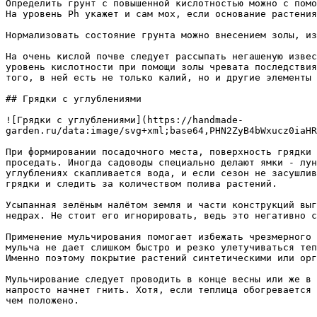
Определить грунт с повышенной кислотностью можно с помо
На уровень Ph укажет и сам мох, если основание растения
Нормализовать состояние грунта можно внесением золы, из
На очень кислой почве следует рассыпать негашеную извес
уровень кислотности при помощи золы чревата последствия
того, в ней есть не только калий, но и другие элементы 
## Грядки с углублениями

![Грядки с углублениями](https://handmade-
garden.ru/data:image/svg+xml;base64,PHN2ZyB4bWxucz0iaHR
При формировании посадочного места, поверхность грядки 
проседать. Иногда садоводы специально делают ямки - лун
углублениях скапливается вода, и если сезон не засушлив
грядки и следить за количеством полива растений.

Усыпанная зелёным налётом земля и части конструкций выг
недрах. Не стоит его игнорировать, ведь это негативно с
Применение мульчирования помогает избежать чрезмерного 
мульча не дает слишком быстро и резко улетучиваться теп
Именно поэтому покрытие растений синтетическими или орг
Мульчирование следует проводить в конце весны или же в 
напросто начнет гнить. Хотя, если теплица обогревается 
чем положено.
