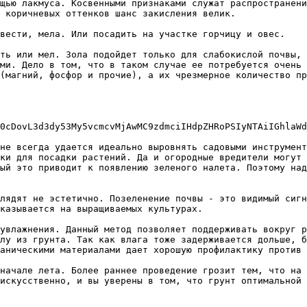
щью лакмуса. Косвенными признаками служат распространени
 коричневых оттенков шанс закисления велик.

вести, мела. Или посадить на участке горчицу и овес.

ть или мел. Зола подойдет только для слабокислой почвы, 
ми. Дело в том, что в таком случае ее потребуется очень 
(магний, фосфор и прочие), а их чрезмерное количество пр
0cDovL3d3dy53My5vcmcvMjAwMC9zdmciIHdpZHRoPSIyNTAiIGhlaWd
не всегда удается идеально выровнять садовыми инструмент
ки для посадки растений. Да и огородные вредители могут 
ый это приводит к появлению зеленого налета. Поэтому над
лядят не эстетично. Позеленение почвы - это видимый сигн
казывается на выращиваемых культурах.

увлажнения. Данный метод позволяет поддерживать вокруг р
лу из грунта. Так как влага тоже задерживается дольше, б
аническими материалами дает хорошую профилактику против 
начале лета. Более раннее проведение грозит тем, что на 
искусственно, и вы уверены в том, что грунт оптимальной 