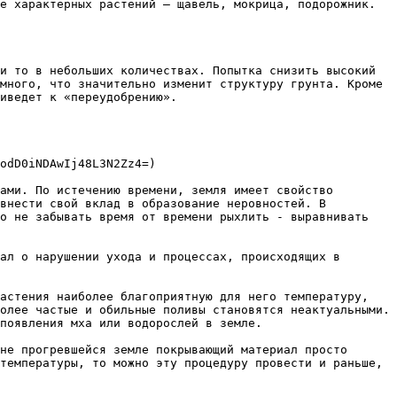
е характерных растений – щавель, мокрица, подорожник. 
и то в небольших количествах. Попытка снизить высокий 
много, что значительно изменит структуру грунта. Кроме 
иведет к «переудобрению».

odD0iNDAwIj48L3N2Zz4=)

ами. По истечению времени, земля имеет свойство 
внести свой вклад в образование неровностей. В 
о не забывать время от времени рыхлить - выравнивать 
ал о нарушении ухода и процессах, происходящих в 
астения наиболее благоприятную для него температуру, 
олее частые и обильные поливы становятся неактуальными. 
появления мха или водорослей в земле.

не прогревшейся земле покрывающий материал просто 
температуры, то можно эту процедуру провести и раньше, 