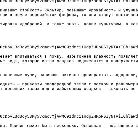
0cDovL3d3dy53My5vcmcvMjAwMC9zdmciIHdpZHRoPSIyNTAiIGhlaWd
ичивают стойкость культур, повышают урожайность и улучша
сли в земле переизбыток фосфора, то они станут постоянны
зировку удобрений, а также знать, каким культурам, в как
0cDovL3d3dy53My5vcmcvMjAwMC9zdmciIHdpZHRoPSIyNTAiIGhlaWd
евает впитываться в почву. Избыточная влажность появляет
ые воды, которые из-за осадков поднимаются к поверхности
солнечные лучи, начинают активно произрастать водоросли,
однять – привезти плодородной земли с песком и равномерн
т весенних талых вод и избыточных осадков – выкопать по 
0cDovL3d3dy53My5vcmcvMjAwMC9zdmciIHdpZHRoPSIyNTAiIGhlaWd
ва. Причин может быть несколько. Основная – постоянное в