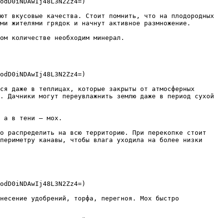
odD0iNDAwIj48L3N2Zz4=)

ют вкусовые качества. Стоит помнить, что на плодородных 
ми жителями грядок и начнут активное размножение.

ом количестве необходим минерал.

odD0iNDAwIj48L3N2Zz4=)

ся даже в теплицах, которые закрыты от атмосферных 
. Дачники могут переувлажнить землю даже в период сухой 
 а в тени – мох.

о распределить на всю территорию. При перекопке стоит 
периметру канавы, чтобы влага уходила на более низки 
odD0iNDAwIj48L3N2Zz4=)

несение удобрений, торфа, перегноя. Мох быстро 