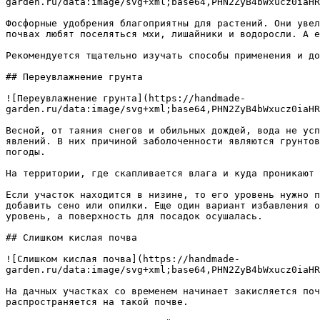
garden.ru/data:image/svg+xml;base64,PHN2ZyB4bWxucz0iaHR
Фосфорные удобрения благоприятны для растений. Они увел
почвах любят поселяться мхи, лишайники и водоросли. А е
Рекомендуется тщательно изучать способы применения и до
## Переувлажнение грунта

![Переувлажнение грунта](https://handmade-
garden.ru/data:image/svg+xml;base64,PHN2ZyB4bWxucz0iaHR
Весной, от таяния снегов и обильных дождей, вода не усп
явлений. В них причиной заболоченности являются грунтов
погоды.

На территории, где скапливается влага и куда проникают 
Если участок находится в низине, то его уровень нужно п
добавить сено или опилки. Еще один вариант избавления о
уровень, а поверхность для посадок осушалась.

## Слишком кислая почва

![Слишком кислая почва](https://handmade-
garden.ru/data:image/svg+xml;base64,PHN2ZyB4bWxucz0iaHR
На дачных участках со временем начинает закисляется поч
распространяется на такой почве.
