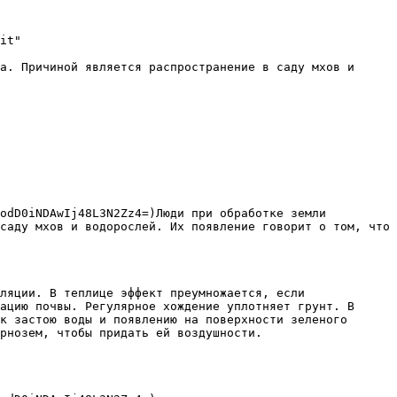
it"

а. Причиной является распространение в саду мхов и 
odD0iNDAwIj48L3N2Zz4=)Люди при обработке земли 
саду мхов и водорослей. Их появление говорит о том, что 
ляции. В теплице эффект преумножается, если 
ацию почвы. Регулярное хождение уплотняет грунт. В 
к застою воды и появлению на поверхности зеленого 
рнозем, чтобы придать ей воздушности.
