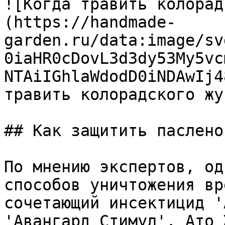
![Когда травить колорад
(https://handmade-
garden.ru/data:image/sv
0iaHR0cDovL3d3dy53My5vc
NTAiIGhlaWdodD0iNDAwIj4
травить колорадского жук
## Как защитить пасленов
По мнению экспертов, од
способов уничтожения вр
сочетающий инсектицид '
'Авангард Стимул'. Ато 