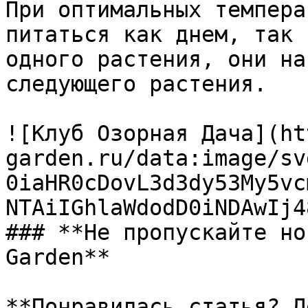
При оптимальных темпера
питаться как днем, так 
одного растения, они на
следующего растения.

![Клуб Озорная Дача](ht
garden.ru/data:image/sv
0iaHR0cDovL3d3dy53My5vc
NTAiIGhlaWdodD0iNDAwIj4
### **Не пропускайте но
Garden**

**Понравилась статья? Д