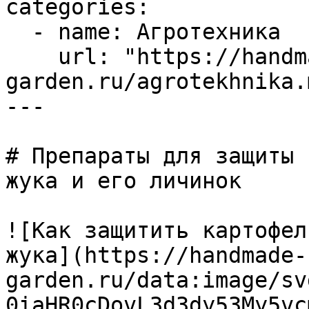
categories:

  - name: Агротехника

    url: "https://handmade-
garden.ru/agrotekhnika.m
---

# Препараты для защиты 
жука и его личинок

![Как защитить картофел
жука](https://handmade-
garden.ru/data:image/sv
0iaHR0cDovL3d3dy53My5vc