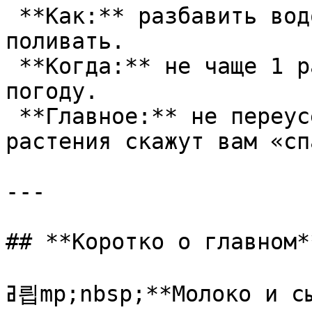
 **Как:** разбавить водой, опрыскивать или 
поливать.  

 **Когда:** не чаще 1 раза в неделю, в пасмурную 
погоду.  

 **Главное:** не переусердствовать, и тогда 
растения скажут вам «сп
---

## **Коротко о главном**
ߥ릡mp;nbsp;**Молоко и сыворотка** — лучшие друзья 