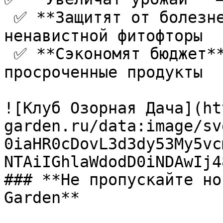
 ✅ **Защитят от болезней** — особенно от 
ненавистной фитофторы  

 ✅ **Сэкономят бюджет** — ведь можно использовать 
просроченные продукты

![Клуб Озорная Дача](ht
garden.ru/data:image/sv
0iaHR0cDovL3d3dy53My5vc
NTAiIGhlaWdodD0iNDAwIj4
### **Не пропускайте но
Garden**
