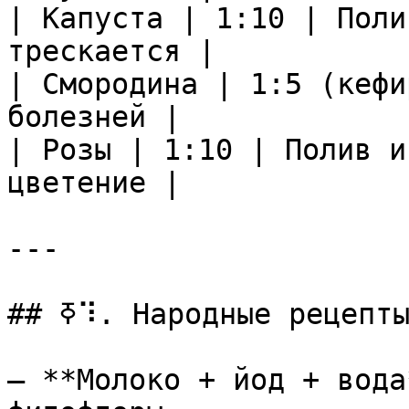
| Капуста | 1:10 | Поли
трескается |

| Смородина | 1:5 (кефи
болезней |

| Розы | 1:10 | Полив и
цветение |

---

## ߧ⠹. Народные рецепты с молоком

— **Молоко + йод + вода