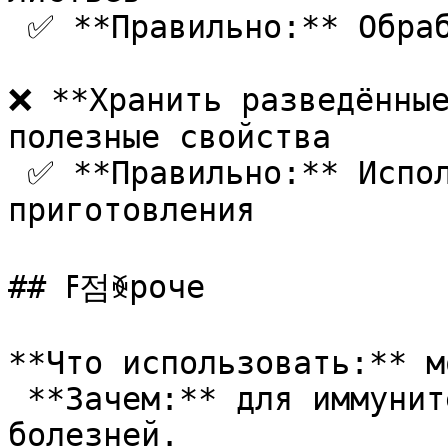
 ✅ **Правильно:** Обрабатывать утром или вечером

❌ **Хранить разведённые
полезные свойства  

 ✅ **Правильно:** Использовать сразу после 
приготовления

## ߓ점ꐾроче

**Что использовать:** м
 **Зачем:** для иммунитета, питания, защиты от 
болезней.  
