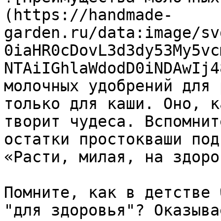
(https://handmade-
garden.ru/data:image/sv
0iaHR0cDovL3d3dy53My5vc
NTAiIGhlaWdodD0iNDAwIj4
молочных удобрений для 
только для каши. Оно, к
творит чудеса. Вспомнит
остатки простокваши под
«Расти, милая, на здоро
Помните, как в детстве 
"для здоровья"? Оказыва