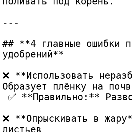
поливать под корень.

---

## **4 главные ошибки п
удобрений**

❌ **Использовать неразб
Образует плёнку на почве
 ✅ **Правильно:** Разводить минимум 1:5

❌ **Опрыскивать в жару*
листьев  
