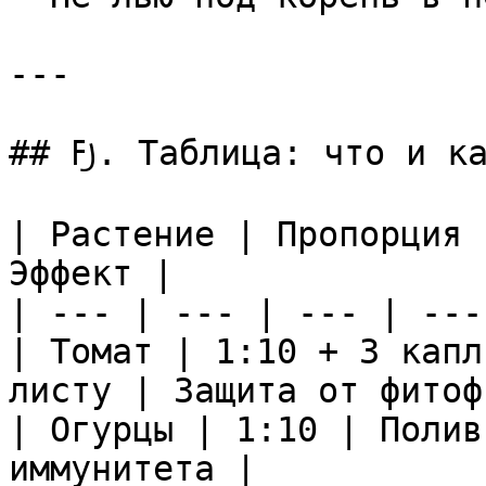
---

## ߓ꠸. Таблица: что и как удобрять молоком

| Растение | Пропорция 
Эффект |

| --- | --- | --- | --- 
| Томат | 1:10 + 3 капл
листу | Защита от фитоф
| Огурцы | 1:10 | Полив
иммунитета |
