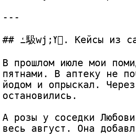
---

## ߑ馺wj;ߌ. Кейсы из сада: что получилось у меня

В прошлом июле мои поми
пятнами. В аптеку не по
йодом и опрыскал. Через
остановились.

А розы у соседки Любови
весь август. Она добавл