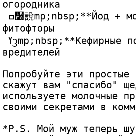
огородника  

 ߛ᯸說mp;nbsp;**Йод + молоко** = защита от 
фитофторы  

 ߌᦡmp;nbsp;**Кефирные подкормки** отпугивают 
вредителей

Попробуйте эти простые 
скажут вам "спасибо" ще
используете молочные пр
своими секретами в комм
*P.S. Мой муж теперь шу