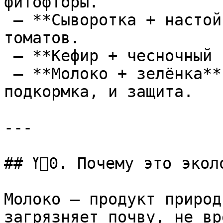
фитофторы.  

 — **Сыворотка + настой золы** — для пышных 
томатов.  

 — **Кефир + чесночный настой** — против тли.  

 — **Молоко + зелёнка** — для клубники: и 
подкормка, и защита.

---

## ߌ0. Почему это экологично и надёжно

Молоко — продукт природ
загрязняет почву, не вр