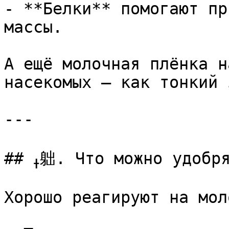
- **Белки** помогают пр
массы.

А ещё молочная плёнка н
насекомых — как тонкий 
---

## ߪ䠳. Что можно удобрять молоком

Хорошо реагируют на моло