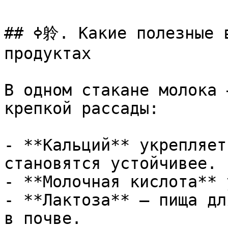
## ߦ䠲. Какие полезные вещества в молочных 
продуктах

В одном стакане молока 
крепкой рассады:

- **Кальций** укрепляет
становятся устойчивее.

- **Молочная кислота** 
- **Лактоза** — пища дл
в почве.
