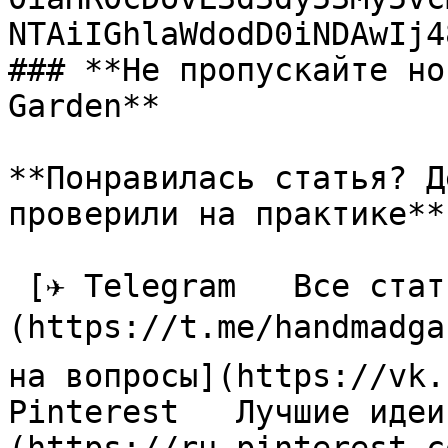
NTAiIGhlaWdodD0iNDAwIj4
### **Не пропускайте но
Garden**

**Понравилась статья? Д
проверили на практике**

 [✈ Telegram   Все статьи в одном месте]
(https://t.me/handmadga
на вопросы](https://vk.
Pinterest   Лучшие идеи