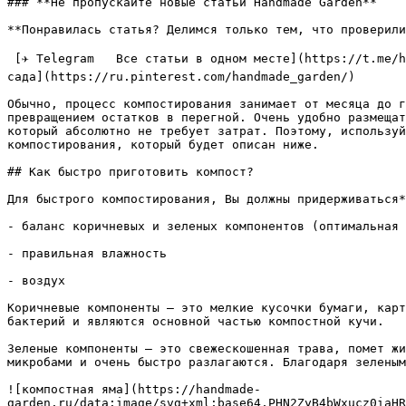
### **Не пропускайте новые статьи Handmade Garden**

**Понравилась статья? Делимся только тем, что проверили
 [✈ Telegram   Все статьи в одном месте](https://t.me/handmadgarden) [🟦 ВКонтакте   Ответы на вопросы](https://vk.com/ozornaya_dacha) [📌 Pinterest   Лучшие идеи для 
сада](https://ru.pinterest.com/handmade_garden/)

Обычно, процесс компостирования занимает от месяца до г
превращением остатков в перегной. Очень удобно размещат
который абсолютно не требует затрат. Поэтому, используй
компостирования, который будет описан ниже.

## Как быстро приготовить компост?

Для быстрого компостирования, Вы должны придерживаться*
- баланс коричневых и зеленых компонентов (оптимальная 
- правильная влажность

- воздух

Коричневые компоненты — это мелкие кусочки бумаги, карт
бактерий и являются основной частью компостной кучи.

Зеленые компоненты — это свежескошенная трава, помет жи
микробами и очень быстро разлагаются. Благодаря зеленым
![компостная яма](https://handmade-
garden.ru/data:image/svg+xml;base64,PHN2ZyB4bWxucz0iaHR