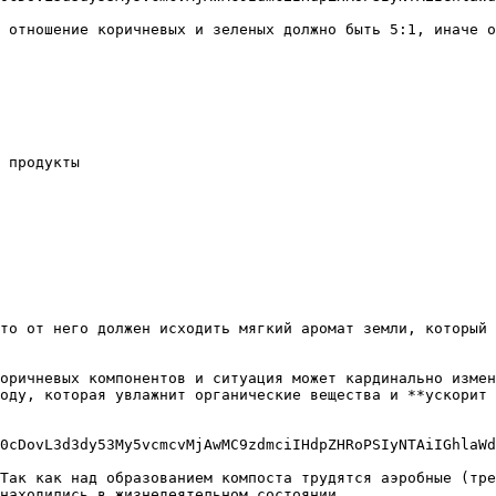
 отношение коричневых и зеленых должно быть 5:1, иначе о
 продукты

то от него должен исходить мягкий аромат земли, который 
оричневых компонентов и ситуация может кардинально измен
оду, которая увлажнит органические вещества и **ускорит 
0cDovL3d3dy53My5vcmcvMjAwMC9zdmciIHdpZHRoPSIyNTAiIGhlaWd
Так как над образованием компоста трудятся аэробные (тре
находились в жизнедеятельном состоянии.
