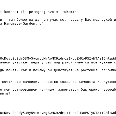
t-kompost-ili-peregnoj-svoimi-rukami"

и,  тем более на дачном участке,  ведь у Вас под рукой и
а Handmade-Garden.ru"

0cDovL3d3dy53My5vcmcvMjAwMC9zdmciIHdpZHRoPSIyNTAiIGhlaWd
ачном участке, ведь у Вас под рукой имеются все нужные с
дь понять как и почему он действует на растения. **Компо
 почти все дачники, является создание компоста из кухонн
о компостированием начинают заниматься бактерии, перераб
вить?

0cDovL3d3dy53My5vcmcvMjAwMC9zdmciIHdpZHRoPSIyNTAiIGhlaWd