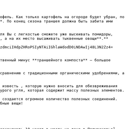
офель. Как только картофель на огороде будет убран, по 
*. По конец сезона траншея должна быть забита ими 
ля Вы с легкостью сможете уже высеивать помидоры, 
, а на их место высаживать тыквенные овощи**.**

zdmciIHdpZHRoPSIyNTAiIGhlaWdodD0iNDAwIj48L3N2Zz4= 
твенный минус **траншейного компоста** — большое 
сравнению с традиционными органическими удобрениями, а 
 известь , которую нужно вносить для обезвреживания 
урого угля, которая содержит массу полезных элементов.

 создается огромное количество полезных соединений. 
бные вещи!
