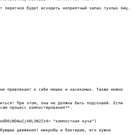
т перегноя будет исходить неприятный запах тухлых яиц.

не привлекает к себе мошек и насекомых. Также можно 
иться! При этом, она не должна быть подсохшей. Если 
сам процесс компостирования**.

odD0iNDAwIj48L3N2Zz4= "компостная куча")

бующие движения) микробы и бактерии, его нужно 