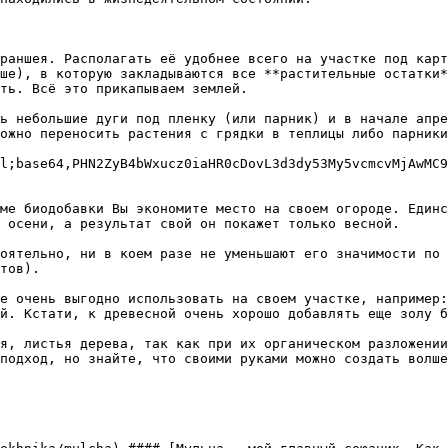
раншея. Располагать её удобнее всего на участке под карт
ше), в которую закладываются все **растительные остатки*
ть. Всё это прикапываем землей.

ь небольшие дуги под пленку (или парник) и в начале апре
ожно переносить растения с грядки в теплицы либо парники
l;base64,PHN2ZyB4bWxucz0iaHR0cDovL3d3dy53My5vcmcvMjAwMC9
ме биодобавки Вы экономите место на своем огороде. Единс
 осени, а результат свой он покажет только весной.

оятельно, ни в коем разе не уменьшают его значимости по 
тов).

е очень выгодно использовать на своем участке, например:
й. Кстати, к древесной очень хорошо добавлять еще золу б
я, листья дерева, так как при их органическом разложении
подход, но знайте, что своими руками можно создать волше