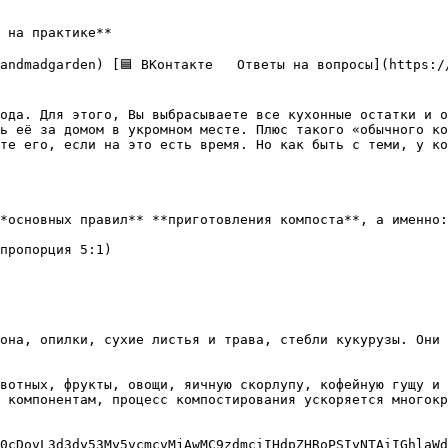
 на практике**

ода. Для этого, Вы выбрасываете все кухонные остатки и о
ь её за домом в укромном месте. Плюс такого «обычного ко
те его, если на это есть время. Но как быть с теми, у ко
*основных правил** **приготовления компоста**, а именно:

пропорция 5:1)

она, опилки, сухие листья и трава, стебли кукурузы. Они 
вотных, фрукты, овощи, яичную скорлупу, кофейную гущу и 
 компонентам, процесс компостирования ускоряется многокр
0cDovL3d3dy53My5vcmcvMjAwMC9zdmciIHdpZHRoPSIyNTAiIGhlaWd