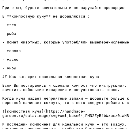
При этом, будьте внимательны и не нарушайте пропорцию —
В **компостную кучу** не добавляются :

- мясо

- рыба

- помет животных, которые употребляли вышеперечисленные
- молоко

- масло

- жиры

## Как выглядит правильная компостная куча

Если Вы постарались и сделали компост «по инструкции», 
заметить небольшие испарения и почувствовать тепло.

Когда куча издает неприятные запахи — добавьте больше к
перегной начинает сохнуть, то в него следует добавить в
![компостная куча](https://handmade-
garden.ru/data:image/svg+xml;base64,PHN2ZyB4bWxucz0iaHR
И последний компонент для идеальной кучи — это воздух. 
постоянно переворачивать, чтобы эти бактерии постоянно 