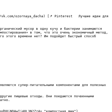
рганический мусор в одну кучу и бактерии занимаются 
мпостирования» в том, что это очень экономичный метод, 
го этого времени нет? Им подойдет быстрый способ 
являются супер-питательными компонентами для полезных 
другие пищевые отходы. Они поедаются почвенными 
атно.

odD0iNDAwIj48L3N2Zz4= "компостная яма")
