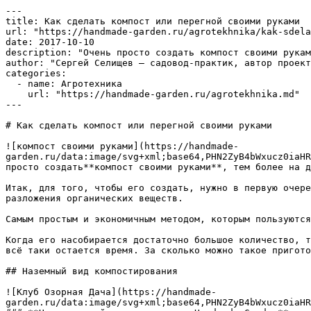
---

title: Как сделать компост или перегной своими руками

url: "https://handmade-garden.ru/agrotekhnika/kak-sdela
date: 2017-10-10

description: "Очень просто создать компост своими рукам
author: "Сергей Селищев — садовод-практик, автор проект
categories:

  - name: Агротехника

    url: "https://handmade-garden.ru/agrotekhnika.md"

---

# Как сделать компост или перегной своими руками

![компост своими руками](https://handmade-
garden.ru/data:image/svg+xml;base64,PHN2ZyB4bWxucz0iaHR
просто создать**компост своими руками**, тем более на д
Итак, для того, чтобы его создать, нужно в первую очере
разложения органических веществ.

Самым простым и экономичным методом, которым пользуются
Когда его насобирается достаточно большое количество, т
всё таки остается время. За сколько можно такое пригото
## Наземный вид компостирования

![Клуб Озорная Дача](https://handmade-
garden.ru/data:image/svg+xml;base64,PHN2ZyB4bWxucz0iaHR