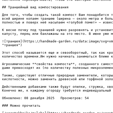
## Траншейный вид компостирования

Для того, чтобы создать такой компост Вам понадобится т
всей ширине копаем траншею (ширина – около метра и боль
полностью и поверх неё насыпаем «голубой помет» — извес
К весне почву под траншеей нужно разровнять и установит
капусту, перец или баклажаны на это место. В июне уже м
![траншея](https://handmade-garden.ru/data:image/svg+xm
"траншея")

Этот способ называется еще и севооборотный, так как кро
количество времени.Им нужно начинать заниматься ближе к
Агрохимические **свойства компоста**, созданного самост
даже превосходят их (по количеству полезных микроэлемен
Также, существуют отличные природные заменители, которы
кислотности, можно заменить древесной или торфяной золо
Действенными добавками также будут опилки, стружка, хво
Конечно же, к каждому огороду требуется индивидуальный 
Обновлено: 08 декабря 2025   Просмотров: 54

### Можно прочитать
