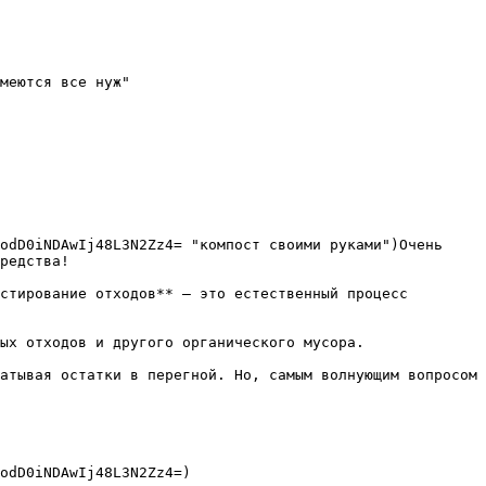
меются все нуж"

odD0iNDAwIj48L3N2Zz4= "компост своими руками")Очень 
редства!

стирование отходов** — это естественный процесс 
ых отходов и другого органического мусора.

атывая остатки в перегной. Но, самым волнующим вопросом 
odD0iNDAwIj48L3N2Zz4=) 
